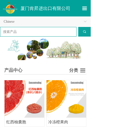
厦门肯昇进出口有限公司
끀
Chinese
ꀅ
끠
产品中心
分类
끀
红西柚囊胞
冷冻橙果肉