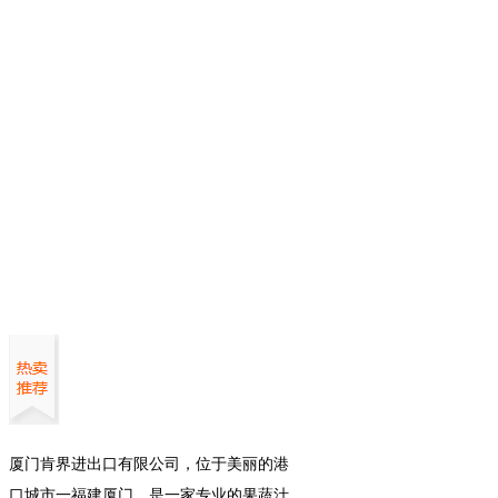
NFC金桔原汁
NFC红石榴原汁
其他
01阿方索芒果原浆
02图塔普利芒果原浆
03红木瓜原浆
04粉/白芭乐原浆
05红心火龙果原浆
06百香果原浆
07针叶樱桃原浆
08山竹原浆
09阿方索芒果泥
10其他
厦门肯界进出口有限公司，位于美丽的港
原浆
口城市一福建厦门，是一家专业的果蔬汁