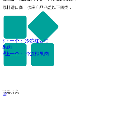
原料进口商，供应产品涵盖以下四类：
ꄲ
下一个：
冷冻红西柚
果肉
ꄴ
上一个：
冷冻橙果肉
可选分类
끀