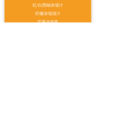
红/白西柚浓缩汁
柠檬浓缩清汁
芒果浓缩浆
蜜桃浓缩汁
红/白葡萄浓缩汁
百香果浓缩汁
石榴/百香果浓缩清汁
黑加仑浓缩汁
蜜柚浓缩清汁
单倍果汁
NFC菠萝汁
NFC橙汁
NFC红西枯汁